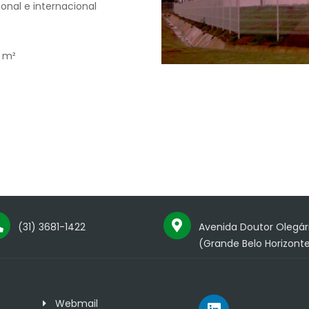
onal e internacional
 m²
(31) 3681-1422
Avenida Doutor Olegári
(Grande Belo Horizont
Webmail