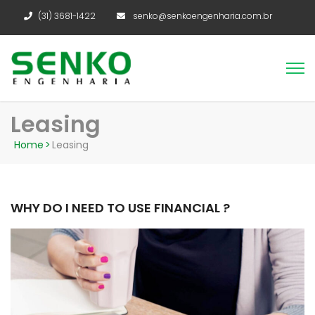
(31) 3681-1422
senko@senkoengenharia.com.br
Leasing
Home
>
Leasing
WHY DO I NEED TO USE FINANCIAL ?